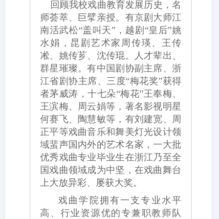
回顾我校戏曲教育发展历史，名
师荟萃、巨擘亲授。有京剧大师江
南活武松
“盖叫天”，越剧“皇后”姚
水娟，昆剧艺术家周传瑛、王传
凇、姚传芗、沈传琨。人才辈出、
群星璀璨。有中国剧协副主席、浙
江省剧协主席、三度“梅花奖”获得
者茅威涛，十七朵“梅花”王奉梅、
王滨梅、周云娟等，著名影视明星
何赛飞、陶慧敏等，有刘建宽、周
正平等戏曲音乐和舞美灯光设计领
域蜚声国内外的艺术名家，一大批
优秀戏曲专业毕业生在浙江乃至全
国戏曲领域成为中坚，在戏曲舞台
上大放异彩、屡获大奖。
戏曲学院拥有一支专业水平
高、行业资源优的专兼职教师队