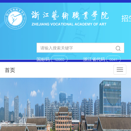
国标码
浙江省代码
12863
0041
首页
切
换
导
航