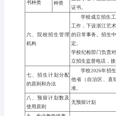
书种类
种类
证书。
学校成立招生工
工作，下设浙江艺
六、院校招生管理
的日常事务。招生
机构
定。
学校纪检部门负责
立招生监督电话，接
学校
2026
年
招
七、
招生计划分配
他省（自治区、直
的原则和办法
准。
八、
预留计划数及
无预留计划
使用原则