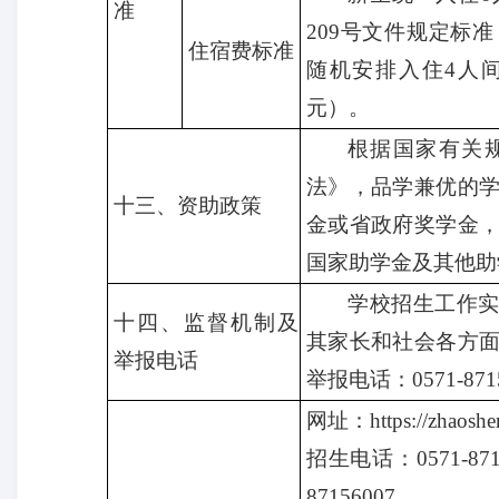
准
209号文件规定标准
住宿费标准
随机安排入住4人间
元）。
根据国家有关
法》，品学兼优的
十三、资助政策
金或省政府奖学金
国家助学金及其他助
学校招生工作
十四、监督机制及
其家长和社会各方
举报电话
举报电话：0571-871
网址：
https://zhaoshe
招生电话：
0571-87
87156007