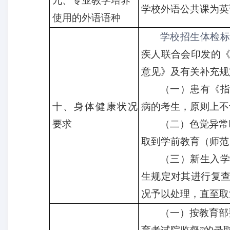
九、
专业教学培养
学校外语公共课为英
使用的外语语种
学校
招生体检
疾人联合会印发的
意见》及有关补充规
（一）患有《
十、
身体健康状况
病的考生
，原则上不
要求
（二）
色觉异常
取到学前教育
（
师范
（三）
新生入
生规定对其进行复
况予以处理，直至取
（
一
）
按教育部