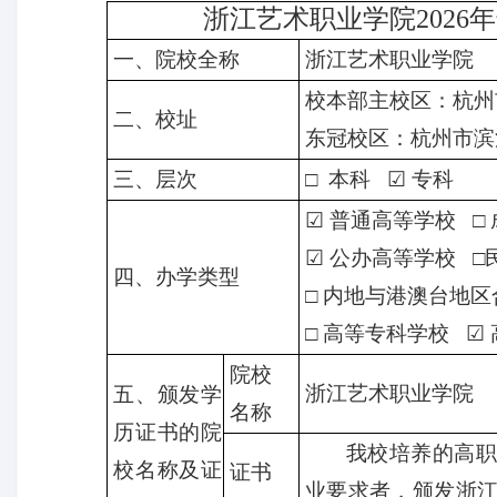
浙江艺术职业学院
2026
年
一、
院校全称
浙江艺术职业学院
校本部主校区：杭州
二、
校址
东冠校区：杭州市滨
三、
层次
□ 本科
☑
专科
☑
普通高等学校 □
☑
公办高等学校 □
四、
办学类型
□ 内地与港澳台地区
□ 高等专科学校
☑
院校
浙江艺术职业学院
五、
颁发学
名称
历证书的院
我校培养的高职
校名称及证
证书
业要求者，颁发浙