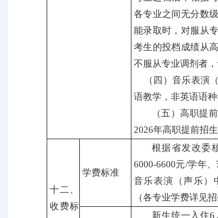
各专业之间无分数
能录取时，对服从
考生的投档成绩从
不服从专业调剂者，
（
四
）
音乐表演
语教学，非英语语种
（五）
高职提
2026
年高职提前招生
根据省发改委
6000-6600元/学年
学费标准
音乐表演（声乐）
十二、
（各专业学费详见招
收费标
新生统一入住