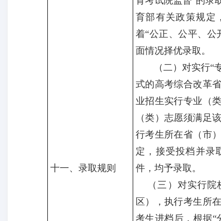
育考试院监督”的录
育部有关政策规定
着“公正、公平、公
面情况择优录取。
（
二
）
对实行
“
式的高考综合改革
业招生实行专业（
（类）志愿须满足
行考生所在省（市
定，接受投档并录
十一、
录取规则
件，均予录取。
（
三
）
对实行院
区），执行考生所
考生进档后，根据