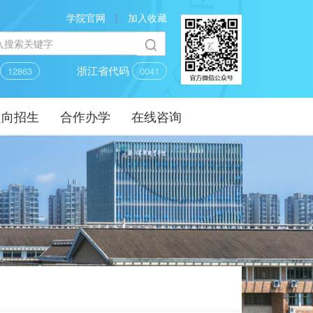
学院官网
|
加入收藏
码
浙江省代码
12863
0041
定向招生
合作办学
在线咨询