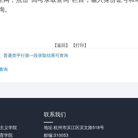
询。
【
返回
】 【
打印
】
段、普通类平行第一段录取结果可查询
查询
联系我们
主义学院
地址:杭州市滨江区滨文路518号
育学院
邮编:310053