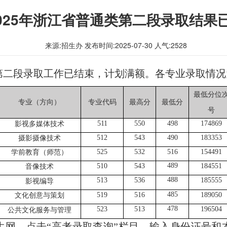
025年浙江省普通类第二段录取结果
来源:招生办 发布时间:2025-07-30 人气:
2528
类第二段录取工作已结束，计划满额。各专业录取情
最低分位
专业（方向）
专业代码
最高分
最低分
号
511
550
498
174869
影视多媒体技术
512
543
490
183353
摄影摄像技术
525
532
516
154491
学前教育（师范）
489
510
543
184551
音像技术
488
513
536
185555
影视编导
485
519
516
189050
文化创意与策划
478
523
513
196504
公共文化服务与管理
生网，点击“高考录取查询”栏目，输入身份证号和