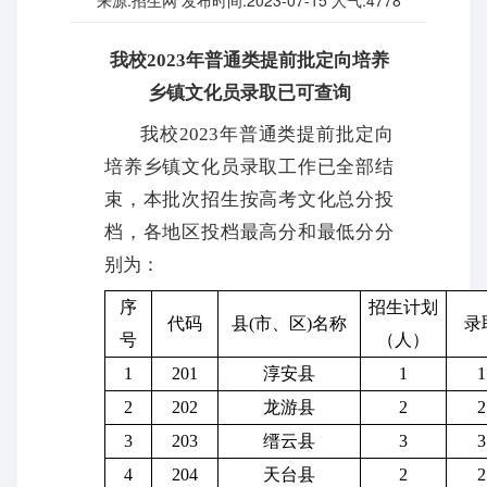
来源:招生网 发布时间:2023-07-15 人气:
4778
我校2023年普通类提前批定向培养
乡镇文化员录取已可查询
我校2023年普通类提前批定向
培养乡镇文化员录取工作已全部结
束，本批次招生按高考文化总分投
档，各地区投档最高分和最低分分
别为：
序
招生计划
代码
县(市、区)名称
录
号
（人）
1
201
淳安县
1
1
2
202
龙游县
2
2
3
203
缙云县
3
3
4
204
天台县
2
2