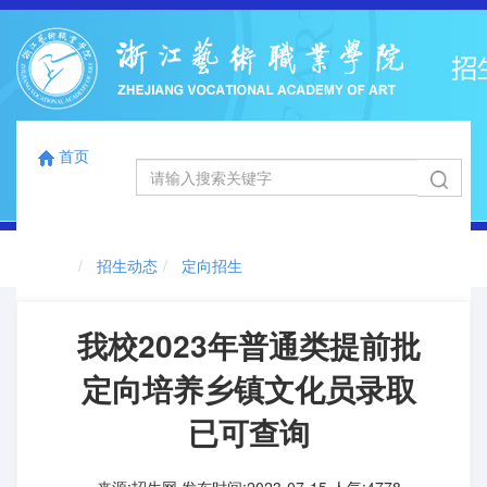
首页
国标码
浙江省代码
12863
0041
首页
切
招生动态
定向招生
换
导
航
我校2023年普通类提前批
定向培养乡镇文化员录取
已可查询