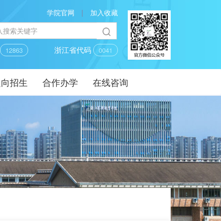
学院官网
|
加入收藏
码
浙江省代码
12863
0041
定向招生
合作办学
在线咨询