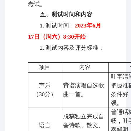
考试。
五、测试时间和内容
1.
测试时间：
2023
年6月
17日（周六）8:30开始
2.
测试内容及评分标准：
项目
内容
吐字清
声乐
背谱演唱自选歌
把握准
（30分）
曲一首。
条件好
强。
普通话
脱稿独立完成自
畅，吐
语言
备诗歌、散文、
奏鲜明