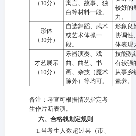
（30分）
寓言、故事、独
较好的
白等材料一段。
力。
自选舞蹈、武术
形象良
形体
或艺术体操一
协调性
（30分）
段。
体表现
乐器演奏、戏
技能熟
才艺展示
曲、曲艺、书
有较强
（10分）
画、杂技（魔术
从事乡
除外）等均可。
素养。
备注：考官可根据情况指定考
生作片断表演。
六、合格线划定规则
1.
当考生人数超过县（市、