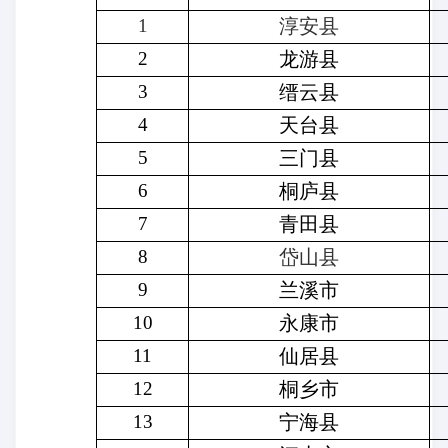
1
淳安县
2
龙游县
3
缙云县
4
天台县
5
三门县
6
桐庐县
7
青田县
8
岱山县
9
兰溪市
10
永康市
11
仙居县
12
桐乡市
13
宁海县