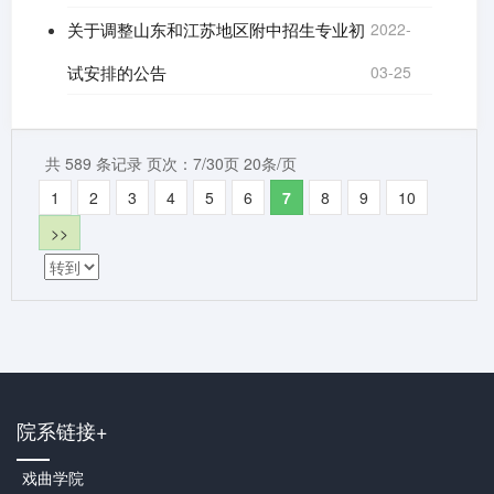
关于调整山东和江苏地区附中招生专业初
2022-
试安排的公告
03-25
共 589 条记录 页次：7/30页 20条/页
1
2
3
4
5
6
7
8
9
10
>>
院系链接+
戏曲学院