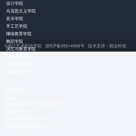
设计学院
马克思主义学院
音乐学院
手工艺学院
继续教育学院
舞蹈学院
©浙江艺术职业学院 浙ICP备05014568号 技术支持：朗业科技
演艺与教育学院
浙江艺术学校
戏曲影视学院
基础教学部
联系我们
地址:杭州市滨江区滨文路518号
邮编:310053
电话:0571-87150116
Email:zsb@zjvaa.edu.cn