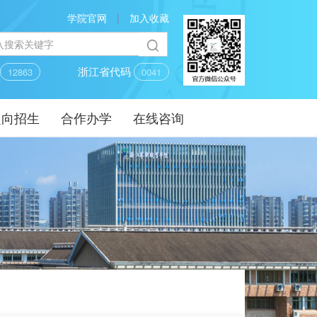
学院官网
|
加入收藏
码
浙江省代码
12863
0041
定向招生
合作办学
在线咨询