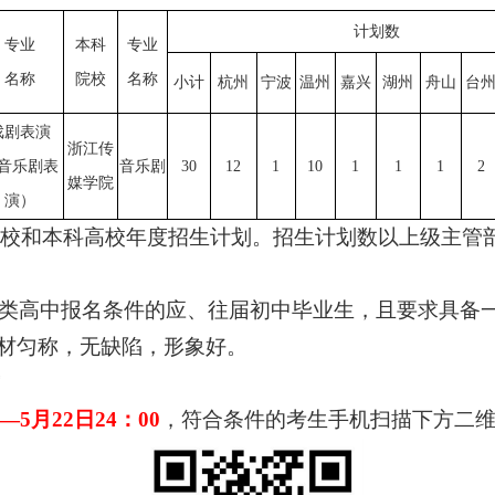
计划数
专业
本科
专业
名称
院校
名称
小计
杭州
宁波
温州
嘉兴
湖州
舟山
台
戏剧表演
浙江传
音乐剧表
音乐
剧
30
12
1
10
1
1
1
2
媒学院
演）
校和本科高校年度招生计划。
招生计划数以上级主管
类
高中报名条件的应
、
往
届
初中毕业生，且要求具备
身材匀称，无缺陷，形象好。
—
5
月
22
日
24：00
，
符合条件的考生
手机扫描下方二