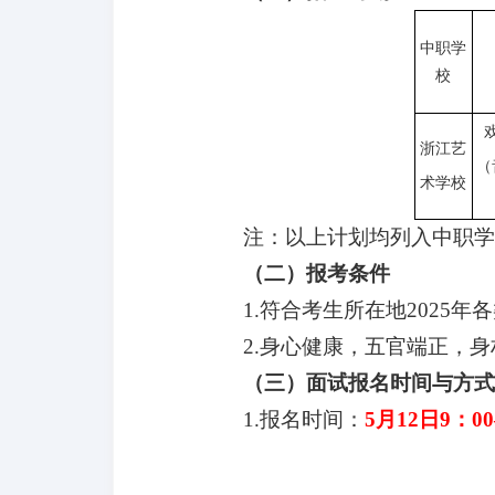
中职学
校
浙江艺
（
术学校
注：以上计划均列入中职学
（二）报考条件
1.符合考生
所在地
20
25
年各
2.身心健康，五官端正，
（三）面试报名时间与方式
1.报名时
间：
5
月
12
日
9：00