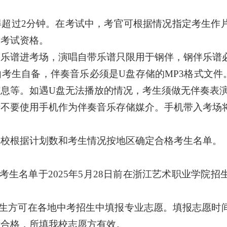
得超过
2分钟。
在考试中，考官可根据情况指定考生作
消考试资格。
带乐谱进考场，演唱自带乐谱只限用于钢伴，钢伴乐谱
由考生自备，伴奏音乐必须是
U盘存储的MP3格式文
息等。如遇U盘无法播放的情况，考生须做无伴奏表
请不要使用手机作为伴奏音乐存储媒介。手机带入考场
学校
根据计划数和考生情况按地区确定合格考生名单。
格考生名
单
于
20
25
年
5
月
28
日
前
在浙
江艺术职业学院招
考生方可在各地中考招生中填报专业志愿。填报志愿时
绩合格，所填我校志愿方有效。