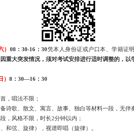
六
）
08：30-16：30
凭本人身份证或户口本
、
学籍证
如因
重大突发情况
，须对考试安排进行适时调整的，以
日
）
8：30
—
16
：
30
一首，唱法不限；
自备
诗歌、散文、寓言、故事、独白
等
材料一段，
无伴
一段
，
风格不限，时长
2分钟以内
；
程、和弦、旋律），视谱即唱（旋律）。