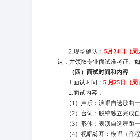
2.现场确认
：
5
月
24
日
（
周
认，并领取专业面试准考证。
（四）面试时间和内容
1.面试时间：
5
月
25
日
（
周
2.面试内容：
（
1）声乐：演唱自选歌曲
（
2）台词：
脱稿独立完成
（
3）形体：表演自选舞蹈
（
4）视唱练耳：模唱（音