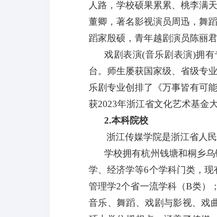
人路，学校硕果累累、桃李满
董卿，
著名
影视演员周迅，舞
蹈家殷硕，青年越剧演员陈丽
戏剧表演
(音乐剧表演)拥
台。师生屡获国家级、省级专
乐剧专业创排了《万事皆有可
获
2023年浙江省文化艺术基金
2.本科院校
浙江传媒学院是浙江省人
学校拥有杭州钱塘和桐乡乌
学、经济学等6个学科门类，现
管理学2个省一流学科（B类）
音乐、舞蹈、戏剧与影视、戏