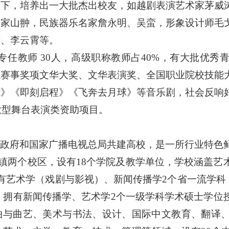
天下，培养出一大批杰出校友，如越剧表演艺术家茅威
蹈家山翀，民族器乐名家詹永明、吴蛮，形象设计师毛
君、李云霄
等。
有专任教师 30人，高级职称教师占40%，有大批优
业赛事奖项文华大奖、文华表演奖、全国职业院校技能
能》《即刻启程》《飞奔去月球》等音乐剧，社会反响
大型舞台表演类资助项目
。
民政府和国家广播电视总局共建高校，是一所行业特色
镇两个校区，设有
18个学院及教学单位，学校涵盖艺
有艺术学（戏剧与影视）、新闻传播学2个省一流学科
；拥有新闻传播学、艺术学2个一级学科学术硕士学位
曲与曲艺、美术与书法、设计、国际中文教育、翻译、