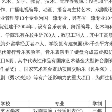
、艺术、文学、教育、技术、管理等领域；设有38个
制作、广播电视编导、动画、播音与主持艺术、戏剧影
业管理等13个专业为国一流专业，另有省一流专业1
院创建于
2004年，设有音乐表演、舞蹈编导、艺术
学院现有在校生近700人，教职工74人，其中正高职
上海外留学经历者27人。学院拥有建筑面积8千余平
现代流行音乐实验室、音乐表演电子键盘合成器虚拟
项目6项，其中代表性作品有国家艺术基金大型舞台剧
”优秀作品奖）、国家艺术基金资助项目交响乐《甦生颂
舞剧《秀水泱泱》等有广泛影响力的重大项目，为师生
学校
专业
学制
江艺术学校
戏剧表演（音乐剧表演）
三年