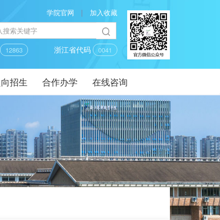
学院官网
|
加入收藏
码
浙江省代码
12863
0041
定向招生
合作办学
在线咨询