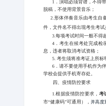
1
．演唱必须背谱，不得
脱稿，不使用背景音乐；
2.
形体伴奏音乐由考生自备
件，文件名不得出现考生考试
3.
每项考试时间一般不得
4
．考生在候考处完成检
息，违者将取消考试资格；
5.
考生须将准考证上所标
6
．请不要使用手机作为
学校会提供手机寄存处。
四、疫情防控要求
1.
根据疫情防控要求，
考
市“健康码”可通用），
并高度