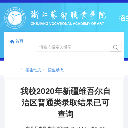
首页
国标码
浙江省代码
12863
0041
首页
切
招生动态
招生动态
换
导
航
我校2020年新疆维吾尔自
治区普通类录取结果已可
查询